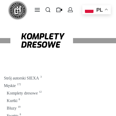
PL
0
KOMPLETY
DRESOWE
3
Strój autorski SIEXA
172
Męskie
12
Komplety dresowe
8
Kurtki
19
Bluzy
8
Swetry