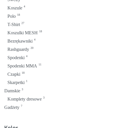
4
Koszule
18
Polo
27
T-Shirt
18
Koszulki MESH
4
Bezrękawniki
20
Rashguardy
4
Spodenki
11
Spodenki MMA
18
Czapki
1
Skarpetki
3
Damskie
3
Komplety dresowe
7
Gadżety
Kolor