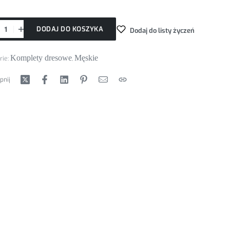
DODAJ DO KOSZYKA
Dodaj do listy życzeń
Komplety dresowe
Męskie
rie:
,
pnij