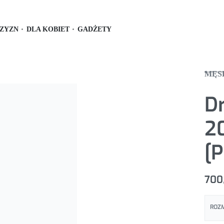
ZYZN
DLA KOBIET
GADŻETY
MĘS
D
20
[
700
ROZ