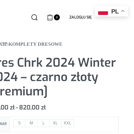
PL
ZALOGUJ SIĘ
0
KIE
KOMPLETY DRESOWE
›
res Chrk 2024 Winter
24 – czarno złoty
Premium]
,00
zł
820,00
zł
S
M
L
XL
XXL
MIAR