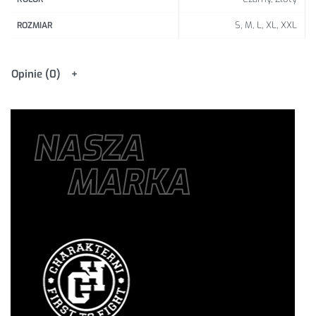
S, M, L, XL, XXL
ROZMIAR
Opinie (0)
NASZA
MARKA