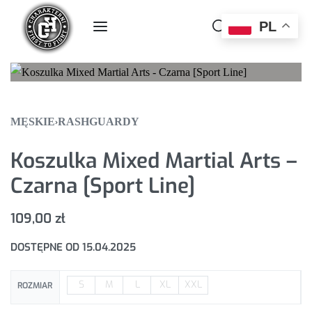
PL
0
MĘSKIE
RASHGUARDY
›
Koszulka Mixed Martial Arts –
Czarna [Sport Line]
109,00
zł
DOSTĘPNE OD 15.04.2025
S
M
L
XL
XXL
ROZMIAR